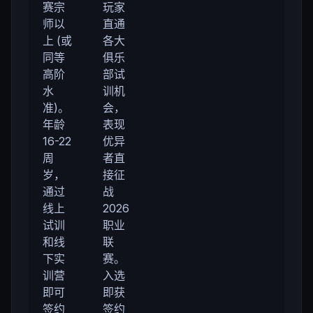
赛宗
玩家
师以
直通
上 (或
各大
同等
俱乐
高阶
部试
水
训机
准)。
会，
年龄
表现
16-22
优异
周
者直
岁，
接征
通过
战
线上
2026
试训
职业
和线
联
下实
赛。
训营
入选
即可
即获
签约
签约