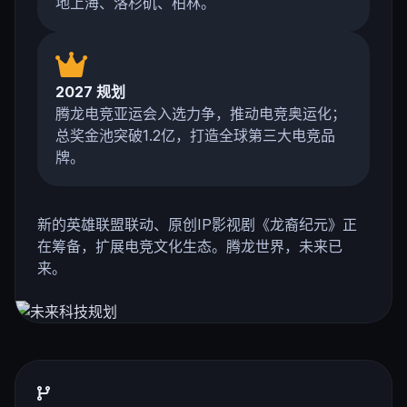
地上海、洛杉矶、柏林。
2027 规划
腾龙电竞亚运会入选力争，推动电竞奥运化；
总奖金池突破1.2亿，打造全球第三大电竞品
牌。
新的英雄联盟联动、原创IP影视剧《龙裔纪元》正
在筹备，扩展电竞文化生态。腾龙世界，未来已
来。