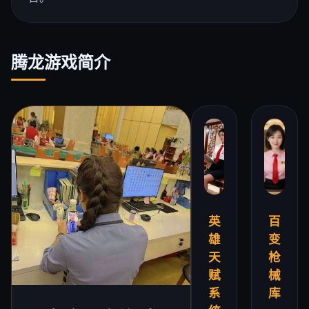
腾龙游戏简介
英
百
雄
变
天
枪
赋
械
系
库