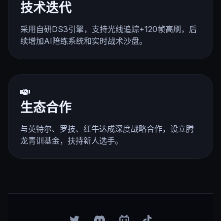
技术迭代
采用自研DS3引擎，支持光线追踪+120帧高刷，后
续增加AI陪练系统和实时战术沙盘。
生态合作
与英特尔、罗技、红牛达成深度战略合作，设立腾
龙青训基金，扶持新人选手。