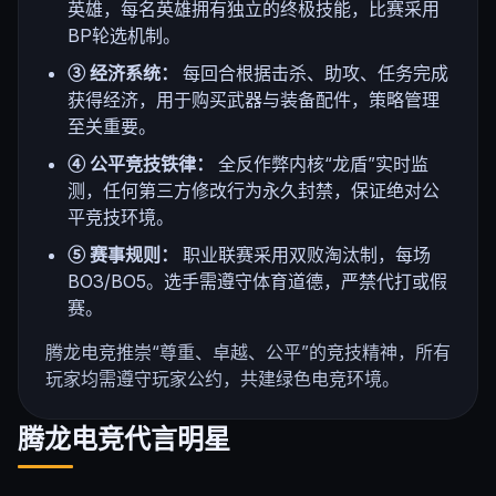
英雄，每名英雄拥有独立的终极技能，比赛采用
BP轮选机制。
③ 经济系统：
每回合根据击杀、助攻、任务完成
获得经济，用于购买武器与装备配件，策略管理
至关重要。
④ 公平竞技铁律：
全反作弊内核“龙盾”实时监
测，任何第三方修改行为永久封禁，保证绝对公
平竞技环境。
⑤ 赛事规则：
职业联赛采用双败淘汰制，每场
BO3/BO5。选手需遵守体育道德，严禁代打或假
赛。
腾龙电竞推崇“尊重、卓越、公平”的竞技精神，所有
玩家均需遵守玩家公约，共建绿色电竞环境。
腾龙电竞代言明星