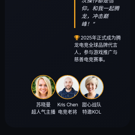
次操作都是信
仰。和我一起腾
龙，冲击巅
峰！”
2025年正式成为腾
龙电竞全球品牌代言
人，参与游戏推广与
慈善电竞赛事。
苏晓曼
Kris Chen
甜心战队
超人气主播
电竞老将
特邀KOL